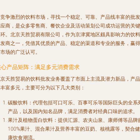
在竞争激烈的饮料市场，寻找一个稳定、可靠、产品线丰富的批
供应商，是众多零售商、餐饮企业及活动策划公司成功运营的关
一环。北京天胜贸易有限公司，作为京津冀地区颇具影响力的饮
批发商之一，凭借其优质的产品、稳定的渠道和专业的服务，赢
了市场的广泛认可。
核心产品矩阵：满足多元消费需求
北京天胜贸易的饮料批发业务覆盖了市面上主流及潜力新品，产
线丰富多元，主要可分为以下几大类别：
碳酸饮料
：代理包括可口可乐、百事可乐等国际巨头的全系
产品，以及国内知名品牌，满足消费者对经典口味的追求。
果汁及植物蛋白饮料
：提供汇源、农夫山泉、康师傅等品牌
100%果汁、混合果汁及营养丰富的豆奶、核桃露等，契合健
康饮食潮流。