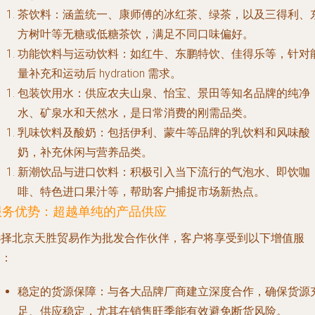
茶饮料
：涵盖统一、康师傅的冰红茶、绿茶，以及三得利、
方树叶等无糖或低糖茶饮，满足不同口味偏好。
功能饮料与运动饮料
：如红牛、东鹏特饮、佳得乐等，针对
量补充和运动后 hydration 需求。
包装饮用水
：供应农夫山泉、怡宝、景田等知名品牌的纯净
水、矿泉水和天然水，是日常消费的刚需品类。
乳味饮料及酸奶
：包括伊利、蒙牛等品牌的乳饮料和风味酸
奶，补充休闲与营养品类。
新潮饮品与进口饮料
：积极引入当下流行的气泡水、即饮咖
啡、特色进口果汁等，帮助客户捕捉市场新热点。
服务优势：超越单纯的产品供应
选择北京天胜贸易作为批发合作伙伴，客户将享受到以下增值服
务：
稳定的货源保障
：与各大品牌厂商建立深度合作，确保货源
足、供应稳定，尤其在销售旺季能有效避免断货风险。