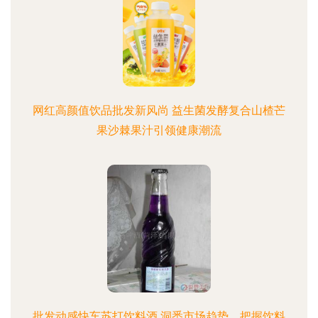
网红高颜值饮品批发新风尚 益生菌发酵复合山楂芒
果沙棘果汁引领健康潮流
批发动感快车苏打饮料酒 洞悉市场趋势，把握饮料