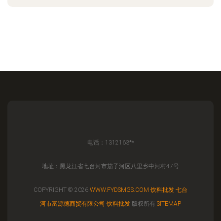
电话：1312163**
地址：黑龙江省七台河市茄子河区八里乡中河村47号
COPYRIGHT © 2026
WWW.FYDSMGS.COM
饮料批发
七台
河市富源德商贸有限公司
饮料批发
版权所有
SITEMAP