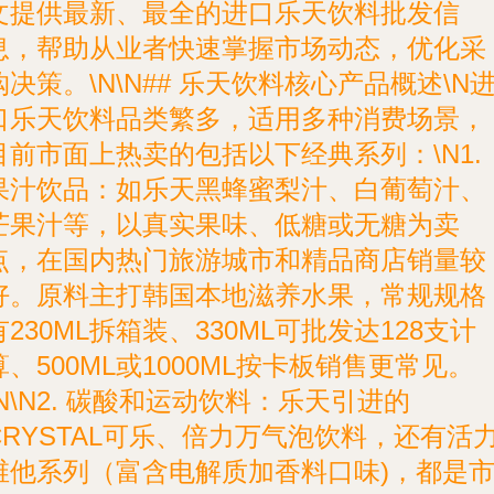
文提供最新、最全的进口乐天饮料批发信
息，帮助从业者快速掌握市场动态，优化采
购决策。\N\N## 乐天饮料核心产品概述\N
口乐天饮料品类繁多，适用多种消费场景，
目前市面上热卖的包括以下经典系列：\N1.
果汁饮品
：如乐天黑蜂蜜梨汁、白葡萄汁、
芒果汁等，以真实果味、低糖或无糖为卖
点，在国内热门旅游城市和精品商店销量较
好。原料主打韩国本地滋养水果，常规规格
有230ML拆箱装、330ML可批发达128支计
算、500ML或1000ML按卡板销售更常见。
N\N2.
碳酸和运动饮料
：乐天引进的
CRYSTAL可乐、倍力万气泡饮料，还有活力
维他系列（富含电解质加香料口味)，都是