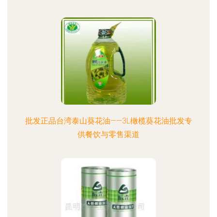
批发正品台湾泰山葵花油——3L橄榄葵花油批发专
供餐饮与零售渠道