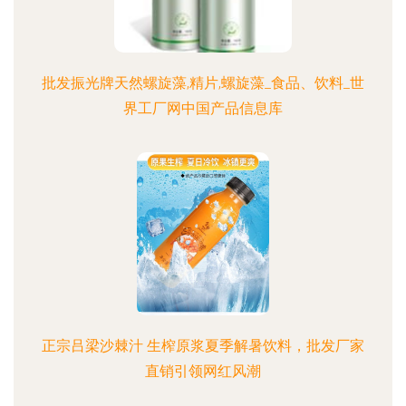
批发振光牌天然螺旋藻,精片,螺旋藻_食品、饮料_世
界工厂网中国产品信息库
正宗吕梁沙棘汁 生榨原浆夏季解暑饮料，批发厂家
直销引领网红风潮