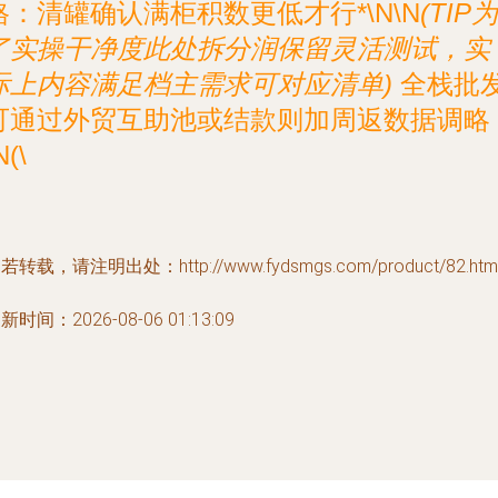
格：清罐确认满柜积数更低才行*\N\N
(TIP为
了实操干净度此处拆分润保留灵活测试，实
际上内容满足档主需求可对应清单)
全栈批
可通过外贸互助池或结款则加周返数据调略
N(\
若转载，请注明出处：http://www.fydsmgs.com/product/82.htm
新时间：2026-08-06 01:13:09